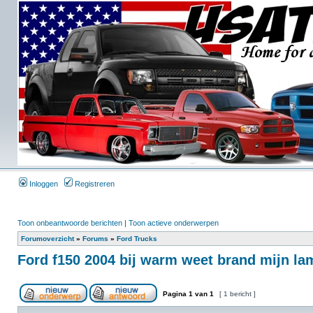
Inloggen
Registreren
Toon onbeantwoorde berichten
|
Toon actieve onderwerpen
Forumoverzicht
»
Forums
»
Ford Trucks
Ford f150 2004 bij warm weet brand mijn lam
Pagina
1
van
1
[ 1 bericht ]