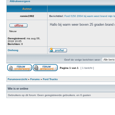
Afdrukweergave
Auteur
ronnie1982
Berichttitel:
Ford f150 2004 bij warm weet brand mijn la
Hallo bij warm weer boven 25 graden brand mi
Nieuw
Geregistreerd:
ma aug 06,
2018 10:05
Berichten:
8
Omhoog
Geef de vorige berichten weer:
Pagina
1
van
1
[ 1 bericht ]
Forumoverzicht
»
Forums
»
Ford Trucks
Wie is er online
Gebruikers op dit forum: Geen geregistreerde gebruikers. en 6 gasten