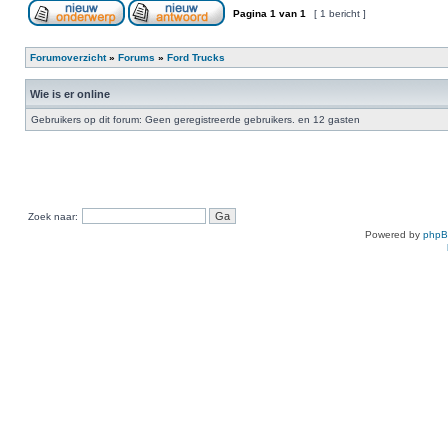
Pagina
1
van
1
[ 1 bericht ]
Forumoverzicht
»
Forums
»
Ford Trucks
Wie is er online
Gebruikers op dit forum: Geen geregistreerde gebruikers. en 12 gasten
Zoek naar:
Powered by
php