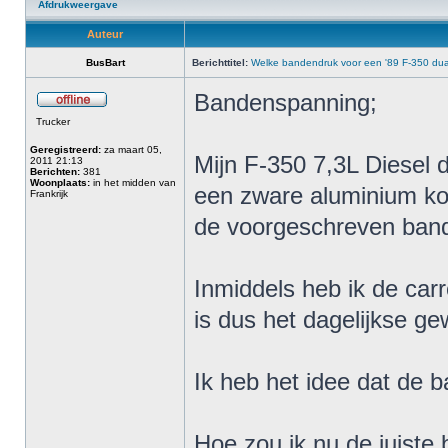
Afdrukweergave
Auteur
BusBart
Berichttitel:
Welke bandendruk voor een '89 F-350 dual
Bandenspanning;
Trucker
Geregistreerd:
za maart 05,
Mijn F-350 7,3L Diesel 
2011 21:13
Berichten:
381
Woonplaats:
in het midden van
een zware aluminium ko
Frankrijk
de voorgeschreven band
Inmiddels heb ik de carr
is dus het dagelijkse g
Ik heb het idee dat de 
Hoe zou ik nu de juist