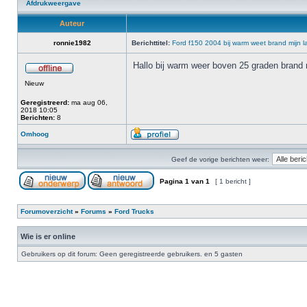
Afdrukweergave
Auteur
ronnie1982
Berichttitel:
Ford f150 2004 bij warm weet brand mijn la
Hallo bij warm weer boven 25 graden brand mi
Nieuw
Geregistreerd:
ma aug 06,
2018 10:05
Berichten:
8
Omhoog
Geef de vorige berichten weer:
Pagina
1
van
1
[ 1 bericht ]
Forumoverzicht
»
Forums
»
Ford Trucks
Wie is er online
Gebruikers op dit forum: Geen geregistreerde gebruikers. en 5 gasten