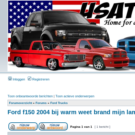
Inloggen
Registreren
Toon onbeantwoorde berichten
|
Toon actieve onderwerpen
Forumoverzicht
»
Forums
»
Ford Trucks
Ford f150 2004 bij warm weet brand mijn lam
Pagina
1
van
1
[ 1 bericht ]