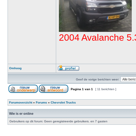
2004 Avalanche 5.
Omhoog
Geef de vorige berichten weer:
Pagina
1
van
1
[ 11 berichten ]
Forumoverzicht
»
Forums
»
Chevrolet Trucks
Wie is er online
Gebruikers op dit forum: Geen geregistreerde gebruikers. en 7 gasten