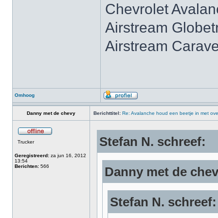
Chevrolet Avala
Airstream Globet
Airstream Carave
Omhoog
Danny met de chevy
Berichttitel:
Re: Avalanche houd een beetje in met ove
Stefan N. schreef:
Trucker
Geregistreerd:
za jun 16, 2012
13:54
Berichten:
566
Danny met de chev
Stefan N. schreef: