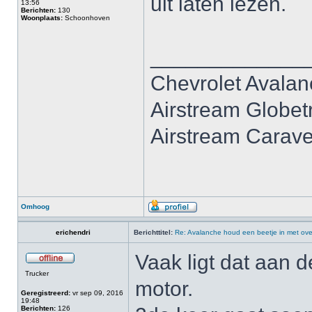
uit laten lezen.
13:56
Berichten:
130
Woonplaats:
Schoonhoven
_____________
Chevrolet Avala
Airstream Globet
Airstream Carave
Omhoog
erichendri
Berichttitel:
Re: Avalanche houd een beetje in met ove
Vaak ligt dat aan
Trucker
motor.
Geregistreerd:
vr sep 09, 2016
19:48
Berichten:
126