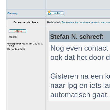
Omhoog
Danny met de chevy
Berichttitel:
Re: Avalanche houd een beetje in met ove
Stefan N. schreef:
Trucker
Geregistreerd:
za jun 16, 2012
Nog even contact 
13:54
Berichten:
566
ook dat het door 
Gisteren na een k
naar lpg en iets l
automatisch gaat