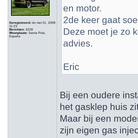
en motor.
2de keer gaat soep
Geregistreerd:
do mei 01, 2008
11:23
Deze moet je zo k
Berichten:
3228
Woonplaats:
Santa Pola,
España
advies.
Eric
Bij een oudere ins
het gasklep huis zit
Maar bij een modern
zijn eigen gas inje