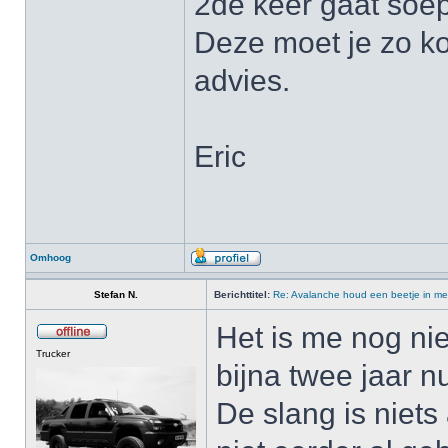
2de keer gaat soep
Deze moet je zo ko
advies.
Eric
Omhoog
Stefan N.
Berichttitel:
Re: Avalanche houd een beetje in me
Het is me nog nie
Trucker
bijna twee jaar n
De slang is niet