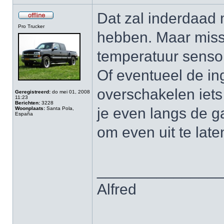
Dat zal inderdaad
Pro Trucker
hebben. Maar missc
temperatuur sensor
Of eventueel de in
overschakelen iets 
Geregistreerd:
do mei 01, 2008
11:23
Berichten:
3228
je even langs de g
Woonplaats:
Santa Pola,
España
om even uit te late
______________
Alfred