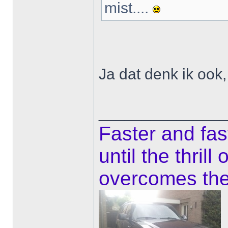
mist....
Ja dat denk ik oo
______________
Faster and fas
until the thrill
overcomes the 