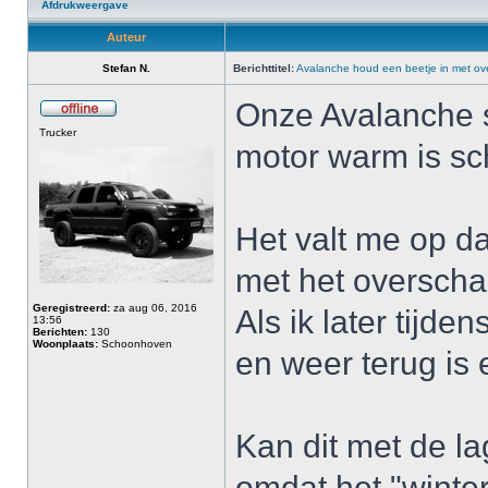
Afdrukweergave
Auteur
Stefan N.
Berichttitel:
Avalanche houd een beetje in met ov
Onze Avalanche s
Trucker
motor warm is sch
Het valt me op dat
met het overscha
Geregistreerd:
za aug 06, 2016
Als ik later tijd
13:56
Berichten:
130
Woonplaats:
Schoonhoven
en weer terug is 
Kan dit met de l
omdat het "winte