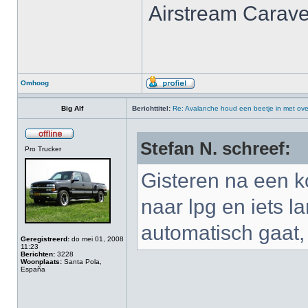
Airstream Carave
Omhoog
Big Alf
Berichttitel:
Re: Avalanche houd een beetje in met ove
Stefan N. schreef:
Pro Trucker
Gisteren na een k
naar lpg en iets l
automatisch gaat
Geregistreerd:
do mei 01, 2008
11:23
Berichten:
3228
Woonplaats:
Santa Pola,
España