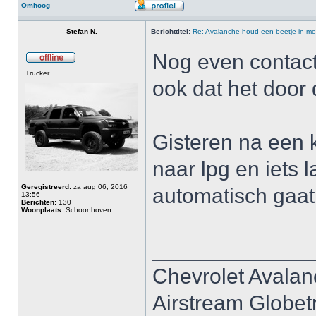
Omhoog
Stefan N.
Berichttitel:
Re: Avalanche houd een beetje in me
Nog even contact
Trucker
ook dat het door
Gisteren na een 
naar lpg en iets 
Geregistreerd:
za aug 06, 2016
automatisch gaat
13:56
Berichten:
130
Woonplaats:
Schoonhoven
_____________
Chevrolet Avala
Airstream Globet