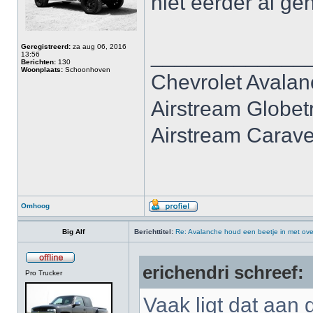
niet eerder al g
Geregistreerd:
za aug 06, 2016
_____________
13:56
Berichten:
130
Woonplaats:
Schoonhoven
Chevrolet Avala
Airstream Globet
Airstream Carave
Omhoog
Big Alf
Berichttitel:
Re: Avalanche houd een beetje in met ove
erichendri schreef:
Pro Trucker
Vaak ligt dat aan