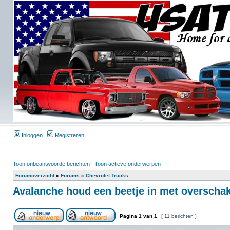
Inloggen
Registreren
Toon onbeantwoorde berichten
|
Toon actieve onderwerpen
Forumoverzicht
»
Forums
»
Chevrolet Trucks
Avalanche houd een beetje in met overschak
Pagina
1
van
1
[ 11 berichten ]