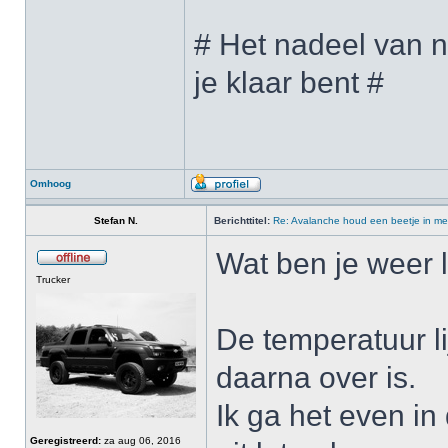
# Het nadeel van n
je klaar bent #
Omhoog
Stefan N.
Berichttitel:
Re: Avalanche houd een beetje in me
Wat ben je weer l
Trucker
De temperatuur li
daarna over is.
Ik ga het even i
Geregistreerd:
za aug 06, 2016