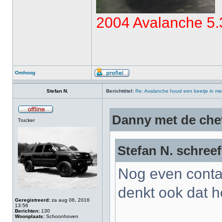
2004 Avalanche 5.
Omhoog
Stefan N.
Berichttitel:
Re: Avalanche houd een beetje in me
Danny met de che
Trucker
Stefan N. schreef
Nog even conta
denkt ook dat h
Geregistreerd:
za aug 06, 2016
13:56
Berichten:
130
Woonplaats:
Schoonhoven