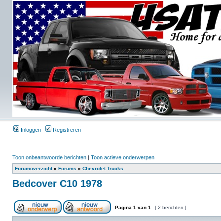
Inloggen
Registreren
Toon onbeantwoorde berichten
|
Toon actieve onderwerpen
Forumoverzicht
»
Forums
»
Chevrolet Trucks
Bedcover C10 1978
Pagina
1
van
1
[ 2 berichten ]