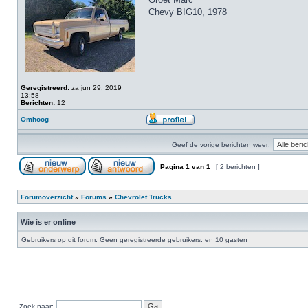
Chevy BIG10, 1978
Geregistreerd:
za jun 29, 2019
13:58
Berichten:
12
Omhoog
Geef de vorige berichten weer:
Pagina
1
van
1
[ 2 berichten ]
Forumoverzicht
»
Forums
»
Chevrolet Trucks
Wie is er online
Gebruikers op dit forum: Geen geregistreerde gebruikers. en 10 gasten
Zoek naar: