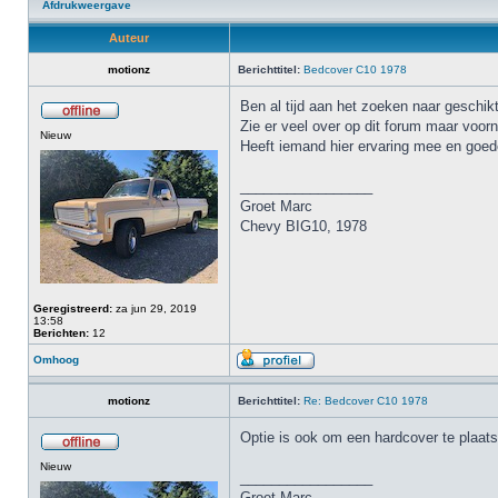
Afdrukweergave
Auteur
motionz
Berichttitel:
Bedcover C10 1978
Ben al tijd aan het zoeken naar geschi
Zie er veel over op dit forum maar voor
Nieuw
Heeft iemand hier ervaring mee en goed
_________________
Groet Marc
Chevy BIG10, 1978
Geregistreerd:
za jun 29, 2019
13:58
Berichten:
12
Omhoog
motionz
Berichttitel:
Re: Bedcover C10 1978
Optie is ook om een hardcover te plaat
Nieuw
_________________
Groet Marc