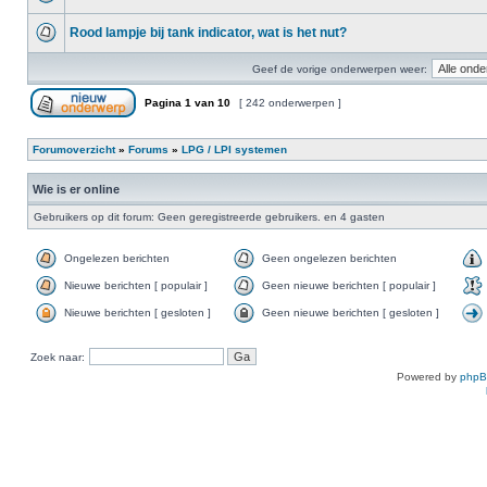
Rood lampje bij tank indicator, wat is het nut?
Geef de vorige onderwerpen weer:
Pagina
1
van
10
[ 242 onderwerpen ]
Forumoverzicht
»
Forums
»
LPG / LPI systemen
Wie is er online
Gebruikers op dit forum: Geen geregistreerde gebruikers. en 4 gasten
Ongelezen berichten
Geen ongelezen berichten
Nieuwe berichten [ populair ]
Geen nieuwe berichten [ populair ]
Nieuwe berichten [ gesloten ]
Geen nieuwe berichten [ gesloten ]
Zoek naar:
Powered by
php