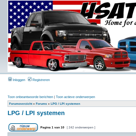
Inloggen
Registreren
Toon onbeantwoorde berichten
|
Toon actieve onderwerpen
Forumoverzicht
»
Forums
»
LPG / LPI systemen
LPG / LPI systemen
Pagina
1
van
10
[ 242 onderwerpen ]