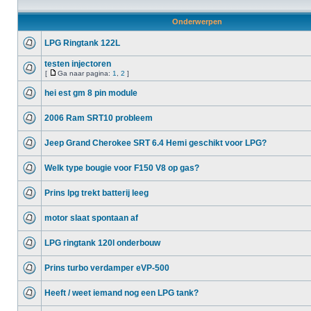
Onderwerpen
LPG Ringtank 122L
testen injectoren
[
Ga naar pagina:
1
,
2
]
hei est gm 8 pin module
2006 Ram SRT10 probleem
Jeep Grand Cherokee SRT 6.4 Hemi geschikt voor LPG?
Welk type bougie voor F150 V8 op gas?
Prins lpg trekt batterij leeg
motor slaat spontaan af
LPG ringtank 120l onderbouw
Prins turbo verdamper eVP-500
Heeft / weet iemand nog een LPG tank?