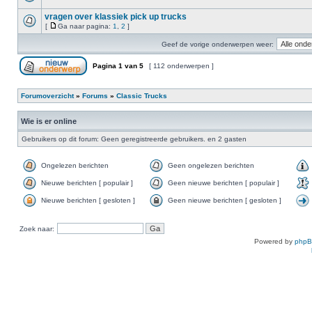
vragen over klassiek pick up trucks
[
Ga naar pagina:
1
,
2
]
Geef de vorige onderwerpen weer:
Pagina
1
van
5
[ 112 onderwerpen ]
Forumoverzicht
»
Forums
»
Classic Trucks
Wie is er online
Gebruikers op dit forum: Geen geregistreerde gebruikers. en 2 gasten
Ongelezen berichten
Geen ongelezen berichten
Nieuwe berichten [ populair ]
Geen nieuwe berichten [ populair ]
Nieuwe berichten [ gesloten ]
Geen nieuwe berichten [ gesloten ]
Zoek naar:
Powered by
php