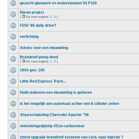
gezocht glaswerk en motorsteunen 55 F100
Nieuw project
[
Ga naar pagina:
1
,
2
]
F250 '86 daily drive?
verlichting
Advies voor een nieuweling
Brandstof pomp dood
[
Ga naar pagina:
1
,
2
]
1954 gmc 100
Little Red Express Truck...
Hallo iedereen een nieuweling is geboren
is het mogelijk een automaat achter een 6 cilinder zetten
Stuurschakeling Chevrolet Apache "58
ontstekingstijdstip 351w carburateur
zinvol upgrade brandstof systeem van carb. naar injectie ?