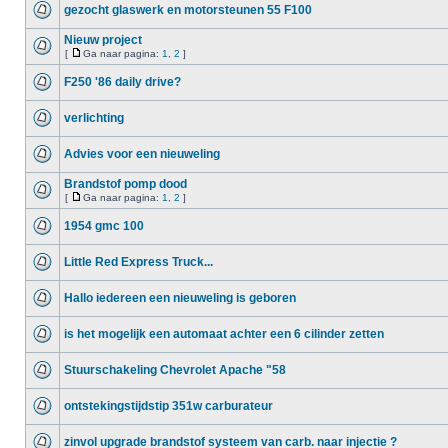
gezocht glaswerk en motorsteunen 55 F100
Nieuw project
[
Ga naar pagina:
1
,
2
]
F250 '86 daily drive?
verlichting
Advies voor een nieuweling
Brandstof pomp dood
[
Ga naar pagina:
1
,
2
]
1954 gmc 100
Little Red Express Truck...
Hallo iedereen een nieuweling is geboren
is het mogelijk een automaat achter een 6 cilinder zetten
Stuurschakeling Chevrolet Apache "58
ontstekingstijdstip 351w carburateur
zinvol upgrade brandstof systeem van carb. naar injectie ?