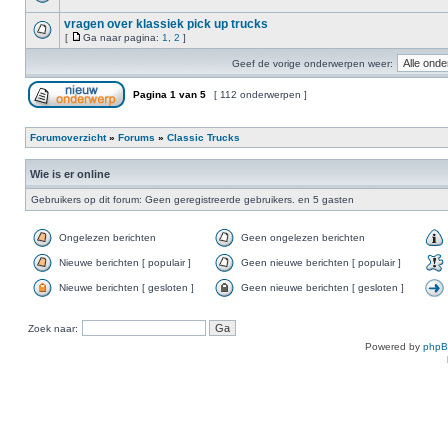
vragen over klassiek pick up trucks
[
Ga naar pagina:
1
,
2
]
Geef de vorige onderwerpen weer:
Pagina
1
van
5
[ 112 onderwerpen ]
Forumoverzicht
»
Forums
»
Classic Trucks
Wie is er online
Gebruikers op dit forum: Geen geregistreerde gebruikers. en 5 gasten
Ongelezen berichten
Geen ongelezen berichten
Nieuwe berichten [ populair ]
Geen nieuwe berichten [ populair ]
Nieuwe berichten [ gesloten ]
Geen nieuwe berichten [ gesloten ]
Zoek naar:
Powered by
php