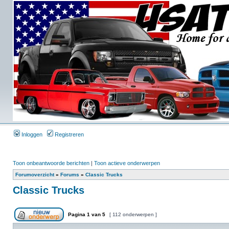
Inloggen
Registreren
Toon onbeantwoorde berichten
|
Toon actieve onderwerpen
Forumoverzicht
»
Forums
»
Classic Trucks
Classic Trucks
Pagina
1
van
5
[ 112 onderwerpen ]