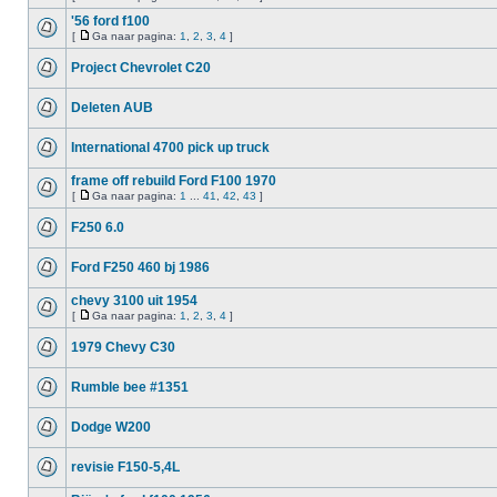
'56 ford f100
[
Ga naar pagina:
1
,
2
,
3
,
4
]
Project Chevrolet C20
Deleten AUB
International 4700 pick up truck
frame off rebuild Ford F100 1970
[
Ga naar pagina:
1
...
41
,
42
,
43
]
F250 6.0
Ford F250 460 bj 1986
chevy 3100 uit 1954
[
Ga naar pagina:
1
,
2
,
3
,
4
]
1979 Chevy C30
Rumble bee #1351
Dodge W200
revisie F150-5,4L