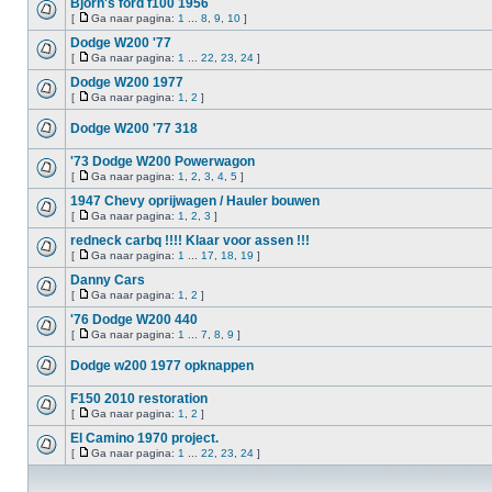
Björn's ford f100 1956
[
Ga naar pagina:
1
...
8
,
9
,
10
]
Dodge W200 '77
[
Ga naar pagina:
1
...
22
,
23
,
24
]
Dodge W200 1977
[
Ga naar pagina:
1
,
2
]
Dodge W200 '77 318
'73 Dodge W200 Powerwagon
[
Ga naar pagina:
1
,
2
,
3
,
4
,
5
]
1947 Chevy oprijwagen / Hauler bouwen
[
Ga naar pagina:
1
,
2
,
3
]
redneck carbq !!!! Klaar voor assen !!!
[
Ga naar pagina:
1
...
17
,
18
,
19
]
Danny Cars
[
Ga naar pagina:
1
,
2
]
'76 Dodge W200 440
[
Ga naar pagina:
1
...
7
,
8
,
9
]
Dodge w200 1977 opknappen
F150 2010 restoration
[
Ga naar pagina:
1
,
2
]
El Camino 1970 project.
[
Ga naar pagina:
1
...
22
,
23
,
24
]