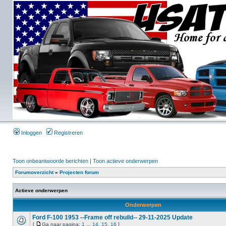
Inloggen
Registreren
Toon onbeantwoorde berichten
|
Toon actieve onderwerpen
Forumoverzicht
»
Projecten forum
Actieve onderwerpen
Onderwerpen
Ford F-100 1953 --Frame off rebuild-- 29-11-2025 Update
[
Ga naar pagina:
1
...
14
,
15
,
16
]