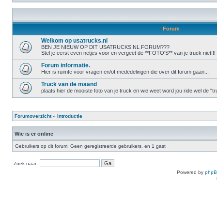
Forum
Welkom op usatrucks.nl
BEN JE NIEUW OP DIT USATRUCKS.NL FORUM???
Stel je eerst even netjes voor en vergeet de **FOTO'S** van je truck niet!!!
Forum informatie.
Hier is ruimte voor vragen en/of mededelingen die over dit forum gaan...
Truck van de maand
plaats hier de mooiste foto van je truck en wie weet word jou ride wel de 
Forumoverzicht
»
Introductie
Wie is er online
Gebruikers op dit forum: Geen geregistreerde gebruikers. en 1 gast
Zoek naar:
Powered by
php