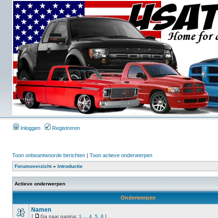
Inloggen
Registreren
Toon onbeantwoorde berichten
|
Toon actieve onderwerpen
Forumoverzicht
»
Introductie
Actieve onderwerpen
Onderwerpen
Namen
[
Ga naar pagina:
1
...
4
,
5
,
6
]