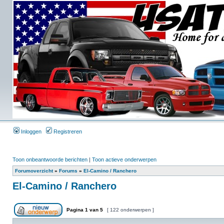
Inloggen
Registreren
Toon onbeantwoorde berichten
|
Toon actieve onderwerpen
Forumoverzicht
»
Forums
»
El-Camino / Ranchero
El-Camino / Ranchero
Pagina
1
van
5
[ 122 onderwerpen ]