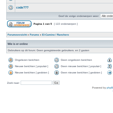
code???
Geef de vorige onderwerpen weer:
Pagina
1
van
5
[ 122 onderwerpen ]
Forumoverzicht
»
Forums
»
El-Camino / Ranchero
Wie is er online
Gebruikers op dit forum: Geen geregistreerde gebruikers. en 2 gasten
Ongelezen berichten
Geen ongelezen berichten
Nieuwe berichten [ populair ]
Geen nieuwe berichten [ populair ]
Nieuwe berichten [ gesloten ]
Geen nieuwe berichten [ gesloten ]
Zoek naar:
Powered by
php