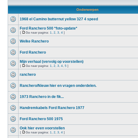
Onderwerpen
1968 el Camino butternut yellow 327 4 speed
Ford Ranchero 500 *foto-update*
[
Ga naar pagina:
1
,
2
,
3
,
4
]
Welke Ranchero
Ford Ranchero
Mijn verhaal (vervolg op voorstellen)
[
Ga naar pagina:
1
,
2
,
3
,
4
,
5
]
ranchero
Ranchero/Nieuw hier en vragen onderdelen.
1973 Ranchero in de fik...
Handremkabels Ford Ranchero 1977
Ford Ranchero 500 1975
Ook hier even voorstellen
[
Ga naar pagina:
1
,
2
,
3
,
4
]