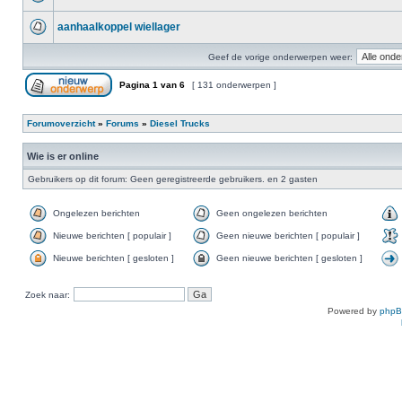
aanhaalkoppel wiellager
Geef de vorige onderwerpen weer:
Pagina
1
van
6
[ 131 onderwerpen ]
Forumoverzicht
»
Forums
»
Diesel Trucks
Wie is er online
Gebruikers op dit forum: Geen geregistreerde gebruikers. en 2 gasten
Ongelezen berichten
Geen ongelezen berichten
Nieuwe berichten [ populair ]
Geen nieuwe berichten [ populair ]
Nieuwe berichten [ gesloten ]
Geen nieuwe berichten [ gesloten ]
Zoek naar:
Powered by
php