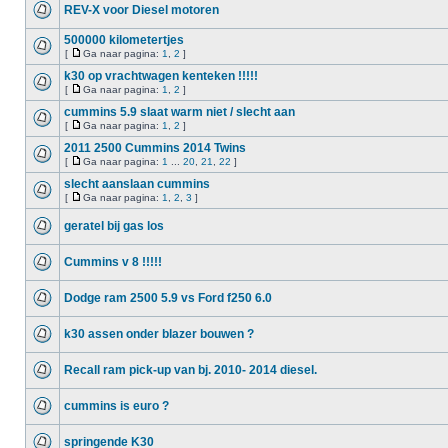
REV-X voor Diesel motoren
500000 kilometertjes
[
Ga naar pagina:
1
,
2
]
k30 op vrachtwagen kenteken !!!!!
[
Ga naar pagina:
1
,
2
]
cummins 5.9 slaat warm niet / slecht aan
[
Ga naar pagina:
1
,
2
]
2011 2500 Cummins 2014 Twins
[
Ga naar pagina:
1
...
20
,
21
,
22
]
slecht aanslaan cummins
[
Ga naar pagina:
1
,
2
,
3
]
geratel bij gas los
Cummins v 8 !!!!!
Dodge ram 2500 5.9 vs Ford f250 6.0
k30 assen onder blazer bouwen ?
Recall ram pick-up van bj. 2010- 2014 diesel.
cummins is euro ?
springende K30