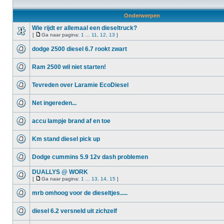
Onderwerpen
Wie rijdt er allemaal een dieseltruck?
[
Ga naar pagina:
1
...
11
,
12
,
13
]
dodge 2500 diesel 6.7 rookt zwart
Ram 2500 wil niet starten!
Tevreden over Laramie EcoDiesel
Net ingereden...
accu lampje brand af en toe
Km stand diesel pick up
Dodge cummins 5.9 12v dash problemen
DUALLYS @ WORK
[
Ga naar pagina:
1
...
13
,
14
,
15
]
mrb omhoog voor de dieseltjes.....
diesel 6.2 versneld uit zichzelf