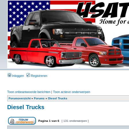
Inloggen
Registreren
Toon onbeantwoorde berichten
|
Toon actieve onderwerpen
Forumoverzicht
»
Forums
»
Diesel Trucks
Diesel Trucks
Pagina
1
van
6
[ 131 onderwerpen ]