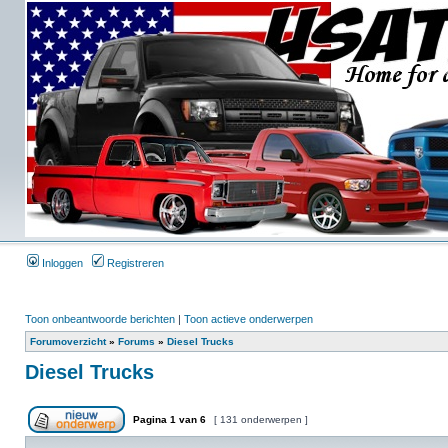
Inloggen
Registreren
Toon onbeantwoorde berichten
|
Toon actieve onderwerpen
Forumoverzicht
»
Forums
»
Diesel Trucks
Diesel Trucks
Pagina
1
van
6
[ 131 onderwerpen ]