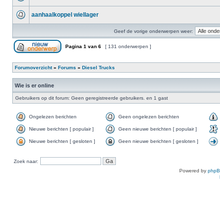
aanhaalkoppel wiellager
Geef de vorige onderwerpen weer:
Pagina
1
van
6
[ 131 onderwerpen ]
Forumoverzicht
»
Forums
»
Diesel Trucks
Wie is er online
Gebruikers op dit forum: Geen geregistreerde gebruikers. en 1 gast
Ongelezen berichten
Geen ongelezen berichten
Nieuwe berichten [ populair ]
Geen nieuwe berichten [ populair ]
Nieuwe berichten [ gesloten ]
Geen nieuwe berichten [ gesloten ]
Zoek naar:
Powered by
php