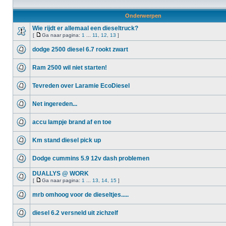
Onderwerpen
Wie rijdt er allemaal een dieseltruck?
[
Ga naar pagina:
1
...
11
,
12
,
13
]
dodge 2500 diesel 6.7 rookt zwart
Ram 2500 wil niet starten!
Tevreden over Laramie EcoDiesel
Net ingereden...
accu lampje brand af en toe
Km stand diesel pick up
Dodge cummins 5.9 12v dash problemen
DUALLYS @ WORK
[
Ga naar pagina:
1
...
13
,
14
,
15
]
mrb omhoog voor de dieseltjes.....
diesel 6.2 versneld uit zichzelf