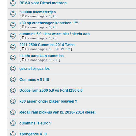
REV-X voor Diesel motoren
500000 kilometertjes
[
Ga naar pagina:
1
,
2
]
k30 op vrachtwagen kenteken !!!!!
[
Ga naar pagina:
1
,
2
]
cummins 5.9 slaat warm niet / slecht aan
[
Ga naar pagina:
1
,
2
]
2011 2500 Cummins 2014 Twins
[
Ga naar pagina:
1
...
20
,
21
,
22
]
slecht aanslaan cummins
[
Ga naar pagina:
1
,
2
,
3
]
geratel bij gas los
Cummins v 8 !!!!!
Dodge ram 2500 5.9 vs Ford f250 6.0
k30 assen onder blazer bouwen ?
Recall ram pick-up van bj. 2010- 2014 diesel.
cummins is euro ?
springende K30