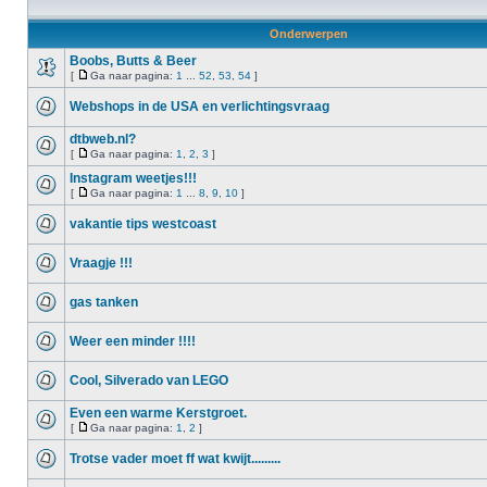
Onderwerpen
Boobs, Butts & Beer
[
Ga naar pagina:
1
...
52
,
53
,
54
]
Webshops in de USA en verlichtingsvraag
dtbweb.nl?
[
Ga naar pagina:
1
,
2
,
3
]
Instagram weetjes!!!
[
Ga naar pagina:
1
...
8
,
9
,
10
]
vakantie tips westcoast
Vraagje !!!
gas tanken
Weer een minder !!!!
Cool, Silverado van LEGO
Even een warme Kerstgroet.
[
Ga naar pagina:
1
,
2
]
Trotse vader moet ff wat kwijt.........