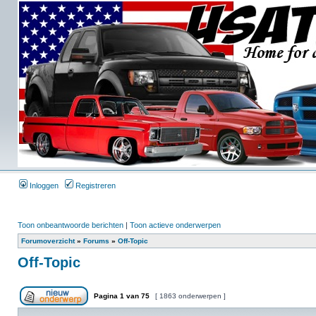
Inloggen
Registreren
Toon onbeantwoorde berichten
|
Toon actieve onderwerpen
Forumoverzicht
»
Forums
»
Off-Topic
Off-Topic
Pagina
1
van
75
[ 1863 onderwerpen ]