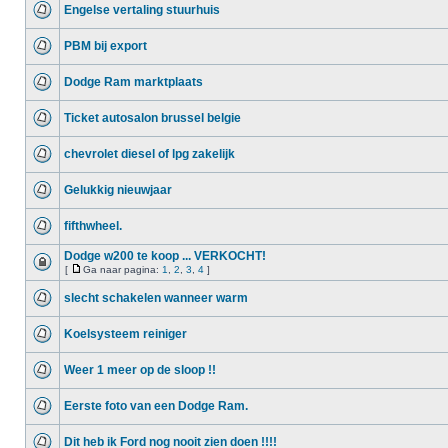
Engelse vertaling stuurhuis
PBM bij export
Dodge Ram marktplaats
Ticket autosalon brussel belgie
chevrolet diesel of lpg zakelijk
Gelukkig nieuwjaar
fifthwheel.
Dodge w200 te koop ... VERKOCHT!
[
Ga naar pagina:
1
,
2
,
3
,
4
]
slecht schakelen wanneer warm
Koelsysteem reiniger
Weer 1 meer op de sloop !!
Eerste foto van een Dodge Ram.
Dit heb ik Ford nog nooit zien doen !!!!