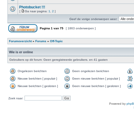
Photobucket !!!
[
Ga naar pagina:
1
,
2
]
Geef de vorige onderwerpen weer:
Pagina
1
van
75
[ 1863 onderwerpen ]
Forumoverzicht
»
Forums
»
Off-Topic
Wie is er online
Gebruikers op dit forum: Geen geregistreerde gebruikers. en 41 gasten
Ongelezen berichten
Geen ongelezen berichten
Nieuwe berichten [ populair ]
Geen nieuwe berichten [ populair ]
Nieuwe berichten [ gesloten ]
Geen nieuwe berichten [ gesloten ]
Zoek naar:
Powered by
php