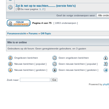
Zat ik net op te wachten.......... (eerste foto's)
[
Ga naar pagina:
1
,
2
]
Geef de vorige onderwerpen weer:
Pagina
4
van
75
[ 1863 onderwerpen ]
Forumoverzicht
»
Forums
»
Off-Topic
Wie is er online
Gebruikers op dit forum: Geen geregistreerde gebruikers. en 3 gasten
Ongelezen berichten
Geen ongelezen berichten
Nieuwe berichten [ populair ]
Geen nieuwe berichten [ populair ]
Nieuwe berichten [ gesloten ]
Geen nieuwe berichten [ gesloten ]
Zoek naar:
Powered by
php