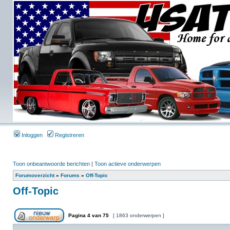
Inloggen
Registreren
Toon onbeantwoorde berichten
|
Toon actieve onderwerpen
Forumoverzicht
»
Forums
»
Off-Topic
Off-Topic
Pagina
4
van
75
[ 1863 onderwerpen ]