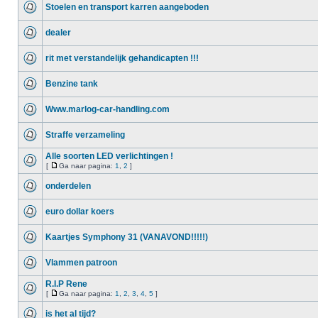
Stoelen en transport karren aangeboden
dealer
rit met verstandelijk gehandicapten !!!
Benzine tank
Www.marlog-car-handling.com
Straffe verzameling
Alle soorten LED verlichtingen !
[
Ga naar pagina:
1
,
2
]
onderdelen
euro dollar koers
Kaartjes Symphony 31 (VANAVOND!!!!!)
Vlammen patroon
R.I.P Rene
[
Ga naar pagina:
1
,
2
,
3
,
4
,
5
]
is het al tijd?