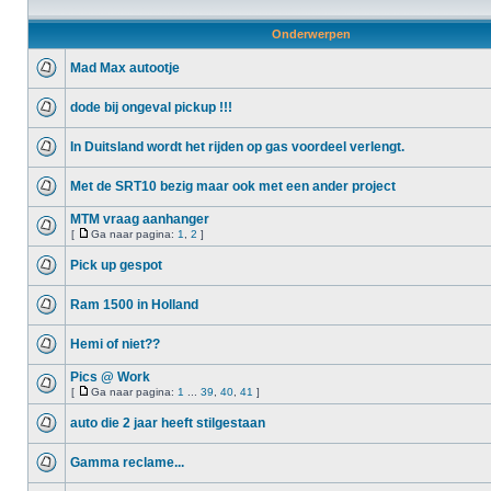
Onderwerpen
Mad Max autootje
dode bij ongeval pickup !!!
In Duitsland wordt het rijden op gas voordeel verlengt.
Met de SRT10 bezig maar ook met een ander project
MTM vraag aanhanger
[
Ga naar pagina:
1
,
2
]
Pick up gespot
Ram 1500 in Holland
Hemi of niet??
Pics @ Work
[
Ga naar pagina:
1
...
39
,
40
,
41
]
auto die 2 jaar heeft stilgestaan
Gamma reclame...