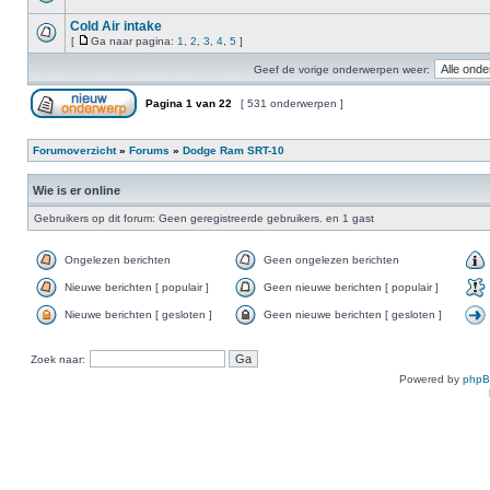
Cold Air intake
[
Ga naar pagina:
1
,
2
,
3
,
4
,
5
]
Geef de vorige onderwerpen weer:
Pagina
1
van
22
[ 531 onderwerpen ]
Forumoverzicht
»
Forums
»
Dodge Ram SRT-10
Wie is er online
Gebruikers op dit forum: Geen geregistreerde gebruikers. en 1 gast
Ongelezen berichten
Geen ongelezen berichten
Nieuwe berichten [ populair ]
Geen nieuwe berichten [ populair ]
Nieuwe berichten [ gesloten ]
Geen nieuwe berichten [ gesloten ]
Zoek naar:
Powered by
php