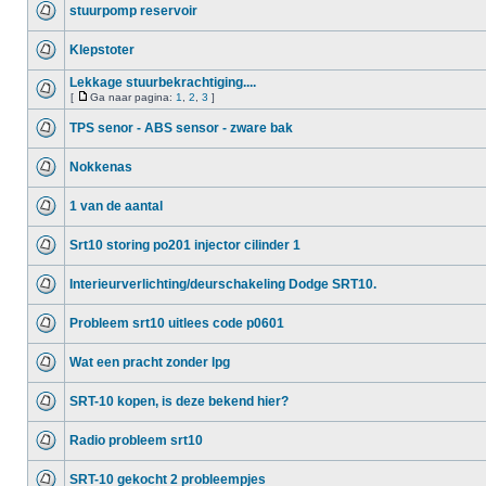
stuurpomp reservoir
Klepstoter
Lekkage stuurbekrachtiging....
[
Ga naar pagina:
1
,
2
,
3
]
TPS senor - ABS sensor - zware bak
Nokkenas
1 van de aantal
Srt10 storing po201 injector cilinder 1
Interieurverlichting/deurschakeling Dodge SRT10.
Probleem srt10 uitlees code p0601
Wat een pracht zonder lpg
SRT-10 kopen, is deze bekend hier?
Radio probleem srt10
SRT-10 gekocht 2 probleempjes