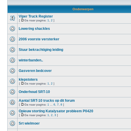
Onderwerpen
Viper Truck Register
[
Ga naar pagina:
1
,
2
]
Lowering shackles
2006 voorste versterker
Stuur bekrachtiging leiding
winterbanden..
Gasveren bedcover
klepstoters
[
Ga naar pagina:
1
,
2
]
Onderhoud SRT-10
Aantal SRT-10 trucks op dit forum
[
Ga naar pagina:
1
...
6
,
7
,
8
]
Opieuw storting Katalysator probleem P0420
[
Ga naar pagina:
1
,
2
,
3
]
Srt wielmoer