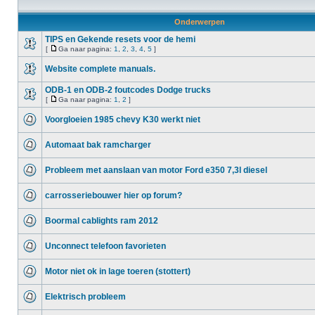
Onderwerpen
TIPS en Gekende resets voor de hemi
[
Ga naar pagina:
1
,
2
,
3
,
4
,
5
]
Website complete manuals.
ODB-1 en ODB-2 foutcodes Dodge trucks
[
Ga naar pagina:
1
,
2
]
Voorgloeien 1985 chevy K30 werkt niet
Automaat bak ramcharger
Probleem met aanslaan van motor Ford e350 7,3l diesel
carrosseriebouwer hier op forum?
Boormal cablights ram 2012
Unconnect telefoon favorieten
Motor niet ok in lage toeren (stottert)
Elektrisch probleem