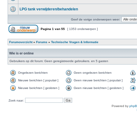
LPG tank verwijderen/behandelen
Geef de vorige onderwerpen weer:
Pagina
1
van
55
[ 1353 onderwerpen ]
Forumoverzicht
»
Forums
»
Technische Vragen & Informatie
Wie is er online
Gebruikers op dit forum: Geen geregistreerde gebruikers. en 5 gasten
Ongelezen berichten
Geen ongelezen berichten
Nieuwe berichten [ populair ]
Geen nieuwe berichten [ populair ]
Nieuwe berichten [ gesloten ]
Geen nieuwe berichten [ gesloten ]
Zoek naar:
Powered by
php