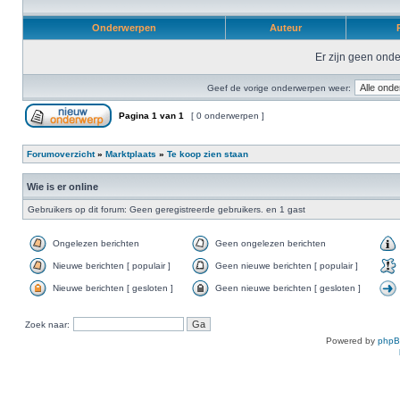
Onderwerpen
Auteur
R
Er zijn geen onde
Geef de vorige onderwerpen weer:
Pagina
1
van
1
[ 0 onderwerpen ]
Forumoverzicht
»
Marktplaats
»
Te koop zien staan
Wie is er online
Gebruikers op dit forum: Geen geregistreerde gebruikers. en 1 gast
Ongelezen berichten
Geen ongelezen berichten
Nieuwe berichten [ populair ]
Geen nieuwe berichten [ populair ]
Nieuwe berichten [ gesloten ]
Geen nieuwe berichten [ gesloten ]
Zoek naar:
Powered by
php