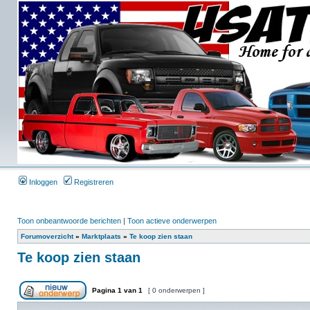
Inloggen
Registreren
Toon onbeantwoorde berichten
|
Toon actieve onderwerpen
Forumoverzicht
»
Marktplaats
»
Te koop zien staan
Te koop zien staan
Pagina
1
van
1
[ 0 onderwerpen ]