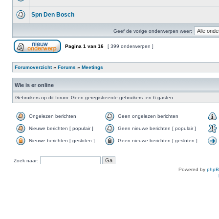
Spn Den Bosch
Geef de vorige onderwerpen weer:
Pagina
1
van
16
[ 399 onderwerpen ]
Forumoverzicht
»
Forums
»
Meetings
Wie is er online
Gebruikers op dit forum: Geen geregistreerde gebruikers. en 6 gasten
Ongelezen berichten
Geen ongelezen berichten
Nieuwe berichten [ populair ]
Geen nieuwe berichten [ populair ]
Nieuwe berichten [ gesloten ]
Geen nieuwe berichten [ gesloten ]
Zoek naar:
Powered by
php