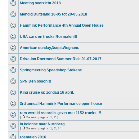
Meeting overzicht 2018
Mendig Duitsland 18-05 tot 20-05 2018
Hammink Performance 4th Annual Open House
USA cars en trucks Rosmalen!!!
American sunday,3sept.Wognum.
Drive-inn Roermond Summer Ride 01-07-2017
Springmeeting Speedshop Stekene
SPN Den bosch!!!
King cruise op zondag 16 april.
3rd annual Hammink Performance open house
ram wereld record is gezet met 1152 trucks !!!
[
Ga naar pagina:
1
,
2
]
in kolonne naar Nurnberg
[
Ga naar pagina:
1
,
2
,
3
]
rosmalen 2016