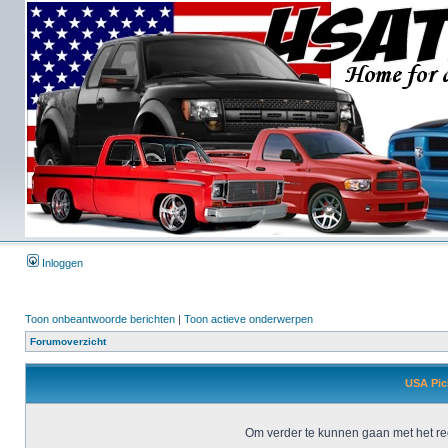
Inloggen
Toon onbeantwoorde berichten
|
Toon actieve onderwerpen
Forumoverzicht
USA Pick
Om verder te kunnen gaan met het reg