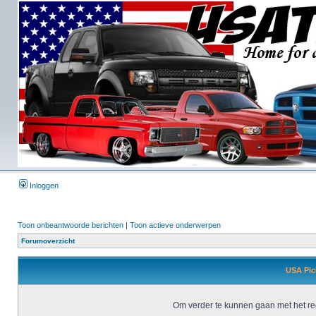
Inloggen
Toon onbeantwoorde berichten
|
Toon actieve onderwerpen
Forumoverzicht
USA Pick
Om verder te kunnen gaan met het reg