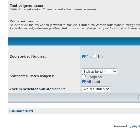
Zoek volgens auteur:
Gebruik het jokerteken * voor gedeeltelijke overeenkomsten.
Doorzoek forums:
Selecteer de forums waarin je wenst te zoeken. Subforums worden automatisch meegen
Als je dit niet wilt, selecteer je alleen het forum en schakel je de optie “doorzoek subforums“
Doorzoek subforums:
Ja
Nee
Sorteer resultaten volgens:
Oplopend
Aflopend
Zoek in berichten van afgelopen::
Forumoverzicht
Powered by
php