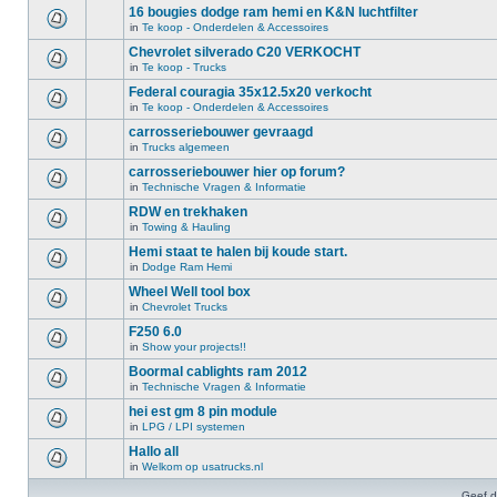
16 bougies dodge ram hemi en K&N luchtfilter
in
Te koop - Onderdelen & Accessoires
Chevrolet silverado C20 VERKOCHT
in
Te koop - Trucks
Federal couragia 35x12.5x20 verkocht
in
Te koop - Onderdelen & Accessoires
carrosseriebouwer gevraagd
in
Trucks algemeen
carrosseriebouwer hier op forum?
in
Technische Vragen & Informatie
RDW en trekhaken
in
Towing & Hauling
Hemi staat te halen bij koude start.
in
Dodge Ram Hemi
Wheel Well tool box
in
Chevrolet Trucks
F250 6.0
in
Show your projects!!
Boormal cablights ram 2012
in
Technische Vragen & Informatie
hei est gm 8 pin module
in
LPG / LPI systemen
Hallo all
in
Welkom op usatrucks.nl
Geef d