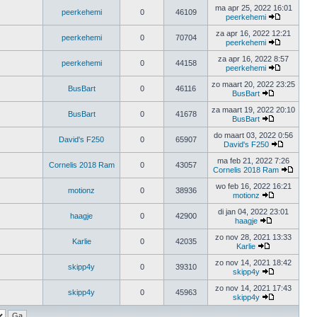
ma apr 25, 2022 16:01
peerkehemi
0
46109
peerkehemi
za apr 16, 2022 12:21
peerkehemi
0
70704
peerkehemi
za apr 16, 2022 8:57
peerkehemi
0
44158
peerkehemi
zo maart 20, 2022 23:25
BusBart
0
46116
BusBart
za maart 19, 2022 20:10
BusBart
0
41678
BusBart
do maart 03, 2022 0:56
David's F250
0
65907
David's F250
ma feb 21, 2022 7:26
Cornelis 2018 Ram
0
43057
Cornelis 2018 Ram
wo feb 16, 2022 16:21
motionz
0
38936
motionz
di jan 04, 2022 23:01
haagje
0
42900
haagje
zo nov 28, 2021 13:33
Karlie
0
42035
Karlie
zo nov 14, 2021 18:42
skipp4y
0
39310
skipp4y
zo nov 14, 2021 17:43
skipp4y
0
45963
skipp4y