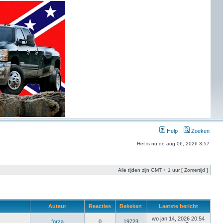
Help
Zoeken
Het is nu do aug 06, 2026 3:57
Alle tijden zijn GMT + 1 uur [ Zomertijd ]
Auteur
Reacties
Bekeken
Laatste bericht
wo jan 14, 2026 20:54
forza
0
19723