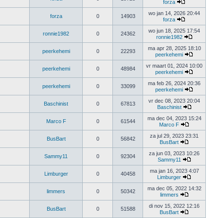
forza
wo jan 14, 2026 20:44
forza
0
14903
forza
wo jun 18, 2025 17:54
ronnie1982
0
24362
ronnie1982
ma apr 28, 2025 18:10
peerkehemi
0
22293
peerkehemi
vr maart 01, 2024 10:00
peerkehemi
0
48984
peerkehemi
ma feb 26, 2024 20:36
peerkehemi
0
33099
peerkehemi
vr dec 08, 2023 20:04
Baschinist
0
67813
Baschinist
ma dec 04, 2023 15:24
Marco F
0
61544
Marco F
za jul 29, 2023 23:31
BusBart
0
56842
BusBart
za jun 03, 2023 10:26
Sammy11
0
92304
Sammy11
ma jan 16, 2023 4:07
Limburger
0
40458
Limburger
ma dec 05, 2022 14:32
limmers
0
50342
limmers
di nov 15, 2022 12:16
BusBart
0
51588
BusBart