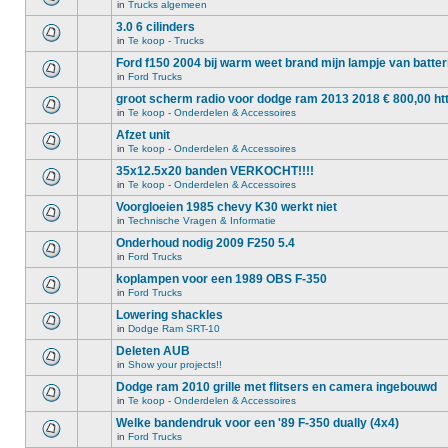
in
Trucks algemeen
3.0 6 cilinders
in
Te koop - Trucks
Ford f150 2004 bij warm weet brand mijn lampje van batteri
in
Ford Trucks
groot scherm radio voor dodge ram 2013 2018 € 800,00 ht
in
Te koop - Onderdelen & Accessoires
Afzet unit
in
Te koop - Onderdelen & Accessoires
35x12.5x20 banden VERKOCHT!!!!
in
Te koop - Onderdelen & Accessoires
Voorgloeien 1985 chevy K30 werkt niet
in
Technische Vragen & Informatie
Onderhoud nodig 2009 F250 5.4
in
Ford Trucks
koplampen voor een 1989 OBS F-350
in
Ford Trucks
Lowering shackles
in
Dodge Ram SRT-10
Deleten AUB
in
Show your projects!!
Dodge ram 2010 grille met flitsers en camera ingebouwd
in
Te koop - Onderdelen & Accessoires
Welke bandendruk voor een '89 F-350 dually (4x4)
in
Ford Trucks