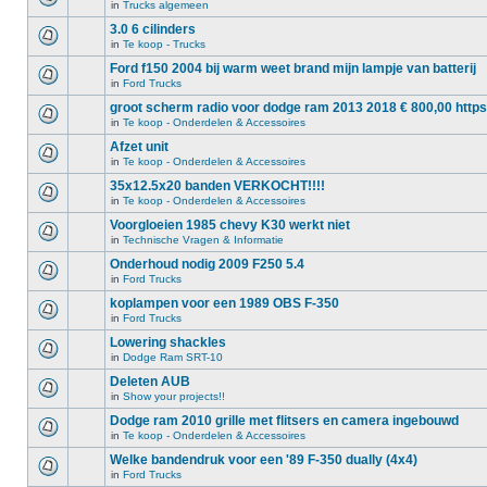
in
Trucks algemeen
3.0 6 cilinders
in
Te koop - Trucks
Ford f150 2004 bij warm weet brand mijn lampje van batterij
in
Ford Trucks
groot scherm radio voor dodge ram 2013 2018 € 800,00 https
in
Te koop - Onderdelen & Accessoires
Afzet unit
in
Te koop - Onderdelen & Accessoires
35x12.5x20 banden VERKOCHT!!!!
in
Te koop - Onderdelen & Accessoires
Voorgloeien 1985 chevy K30 werkt niet
in
Technische Vragen & Informatie
Onderhoud nodig 2009 F250 5.4
in
Ford Trucks
koplampen voor een 1989 OBS F-350
in
Ford Trucks
Lowering shackles
in
Dodge Ram SRT-10
Deleten AUB
in
Show your projects!!
Dodge ram 2010 grille met flitsers en camera ingebouwd
in
Te koop - Onderdelen & Accessoires
Welke bandendruk voor een '89 F-350 dually (4x4)
in
Ford Trucks