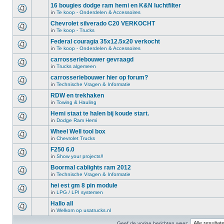
16 bougies dodge ram hemi en K&N luchtfilter
in
Te koop - Onderdelen & Accessoires
Chevrolet silverado C20 VERKOCHT
in
Te koop - Trucks
Federal couragia 35x12.5x20 verkocht
in
Te koop - Onderdelen & Accessoires
carrosseriebouwer gevraagd
in
Trucks algemeen
carrosseriebouwer hier op forum?
in
Technische Vragen & Informatie
RDW en trekhaken
in
Towing & Hauling
Hemi staat te halen bij koude start.
in
Dodge Ram Hemi
Wheel Well tool box
in
Chevrolet Trucks
F250 6.0
in
Show your projects!!
Boormal cablights ram 2012
in
Technische Vragen & Informatie
hei est gm 8 pin module
in
LPG / LPI systemen
Hallo all
in
Welkom op usatrucks.nl
Geef de vorige berichten weer: