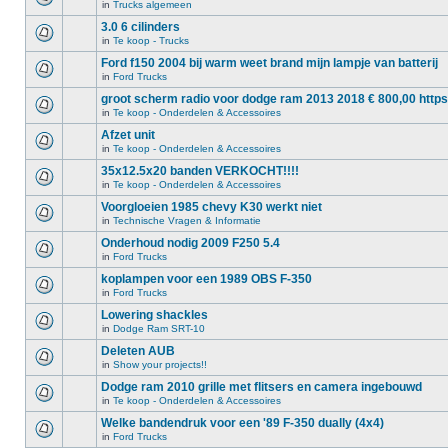
in
Trucks algemeen
3.0 6 cilinders
in
Te koop - Trucks
Ford f150 2004 bij warm weet brand mijn lampje van batterij
in
Ford Trucks
groot scherm radio voor dodge ram 2013 2018 € 800,00 https
in
Te koop - Onderdelen & Accessoires
Afzet unit
in
Te koop - Onderdelen & Accessoires
35x12.5x20 banden VERKOCHT!!!!
in
Te koop - Onderdelen & Accessoires
Voorgloeien 1985 chevy K30 werkt niet
in
Technische Vragen & Informatie
Onderhoud nodig 2009 F250 5.4
in
Ford Trucks
koplampen voor een 1989 OBS F-350
in
Ford Trucks
Lowering shackles
in
Dodge Ram SRT-10
Deleten AUB
in
Show your projects!!
Dodge ram 2010 grille met flitsers en camera ingebouwd
in
Te koop - Onderdelen & Accessoires
Welke bandendruk voor een '89 F-350 dually (4x4)
in
Ford Trucks