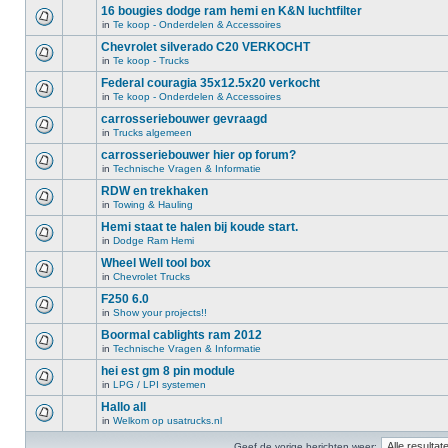
16 bougies dodge ram hemi en K&N luchtfilter
in
Te koop - Onderdelen & Accessoires
Chevrolet silverado C20 VERKOCHT
in
Te koop - Trucks
Federal couragia 35x12.5x20 verkocht
in
Te koop - Onderdelen & Accessoires
carrosseriebouwer gevraagd
in
Trucks algemeen
carrosseriebouwer hier op forum?
in
Technische Vragen & Informatie
RDW en trekhaken
in
Towing & Hauling
Hemi staat te halen bij koude start.
in
Dodge Ram Hemi
Wheel Well tool box
in
Chevrolet Trucks
F250 6.0
in
Show your projects!!
Boormal cablights ram 2012
in
Technische Vragen & Informatie
hei est gm 8 pin module
in
LPG / LPI systemen
Hallo all
in
Welkom op usatrucks.nl
Geef de vorige berichten weer: