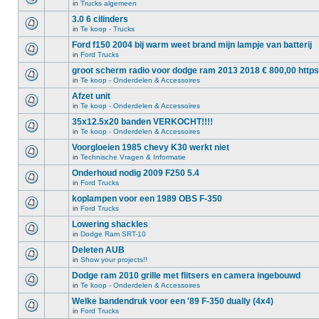
in
Trucks algemeen
3.0 6 cilinders
in
Te koop - Trucks
Ford f150 2004 bij warm weet brand mijn lampje van batterij
in
Ford Trucks
groot scherm radio voor dodge ram 2013 2018 € 800,00 https
in
Te koop - Onderdelen & Accessoires
Afzet unit
in
Te koop - Onderdelen & Accessoires
35x12.5x20 banden VERKOCHT!!!!
in
Te koop - Onderdelen & Accessoires
Voorgloeien 1985 chevy K30 werkt niet
in
Technische Vragen & Informatie
Onderhoud nodig 2009 F250 5.4
in
Ford Trucks
koplampen voor een 1989 OBS F-350
in
Ford Trucks
Lowering shackles
in
Dodge Ram SRT-10
Deleten AUB
in
Show your projects!!
Dodge ram 2010 grille met flitsers en camera ingebouwd
in
Te koop - Onderdelen & Accessoires
Welke bandendruk voor een '89 F-350 dually (4x4)
in
Ford Trucks