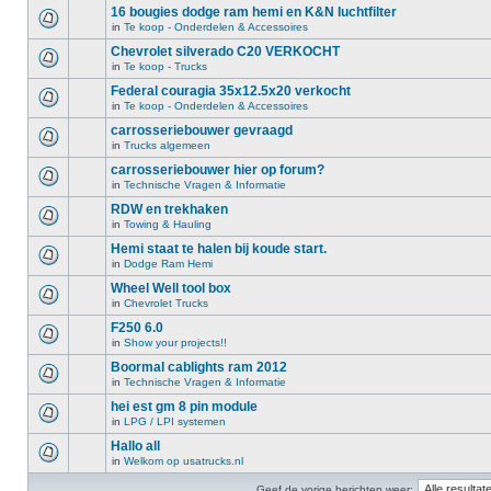
16 bougies dodge ram hemi en K&N luchtfilter
in
Te koop - Onderdelen & Accessoires
Chevrolet silverado C20 VERKOCHT
in
Te koop - Trucks
Federal couragia 35x12.5x20 verkocht
in
Te koop - Onderdelen & Accessoires
carrosseriebouwer gevraagd
in
Trucks algemeen
carrosseriebouwer hier op forum?
in
Technische Vragen & Informatie
RDW en trekhaken
in
Towing & Hauling
Hemi staat te halen bij koude start.
in
Dodge Ram Hemi
Wheel Well tool box
in
Chevrolet Trucks
F250 6.0
in
Show your projects!!
Boormal cablights ram 2012
in
Technische Vragen & Informatie
hei est gm 8 pin module
in
LPG / LPI systemen
Hallo all
in
Welkom op usatrucks.nl
Geef de vorige berichten weer: