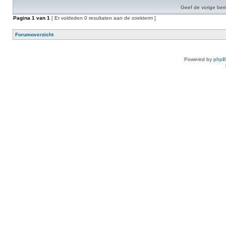
Geef de vorige ber
Pagina
1
van
1
[ Er voldeden 0 resultaten aan de zoekterm ]
Forumoverzicht
Powered by
php