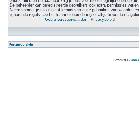
enkele minuten en daardoor krijg je ook veel meer mogelijkheden op dit 
De beheerder kan geregistreerde gebruikers ook extra permissies verlen
Neem voordat je inlogt eerst kennis van onze gebruikersvoorwaarden en
bijhorende regels. Op het forum dienen de regels altijd te worden nagele
Gebruikersvoorwaarden
|
Privacybeleid
Forumoverzicht
Powered by
php