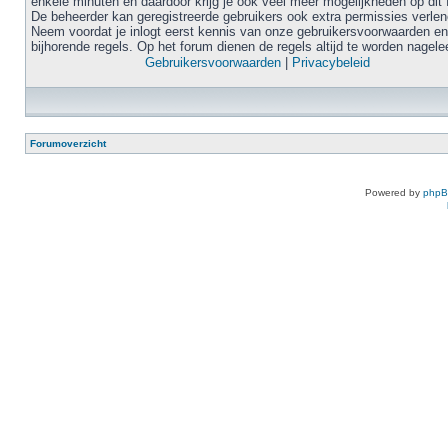
enkele minuten en daardoor krijg je ook veel meer mogelijkheden op dit 
De beheerder kan geregistreerde gebruikers ook extra permissies verlen
Neem voordat je inlogt eerst kennis van onze gebruikersvoorwaarden en
bijhorende regels. Op het forum dienen de regels altijd te worden nagele
Gebruikersvoorwaarden
|
Privacybeleid
Forumoverzicht
Powered by
php