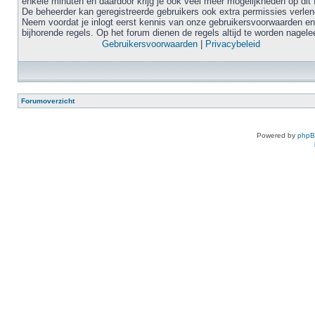
enkele minuten en daardoor krijg je ook veel meer mogelijkheden op dit 
De beheerder kan geregistreerde gebruikers ook extra permissies verlen
Neem voordat je inlogt eerst kennis van onze gebruikersvoorwaarden en
bijhorende regels. Op het forum dienen de regels altijd te worden nagele
Gebruikersvoorwaarden
|
Privacybeleid
Forumoverzicht
Powered by
php