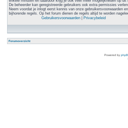
enkele minuten en daardoor krijg je ook veel meer mogelijkheden op dit 
De beheerder kan geregistreerde gebruikers ook extra permissies verlen
Neem voordat je inlogt eerst kennis van onze gebruikersvoorwaarden en
bijhorende regels. Op het forum dienen de regels altijd te worden nagele
Gebruikersvoorwaarden
|
Privacybeleid
Forumoverzicht
Powered by
php