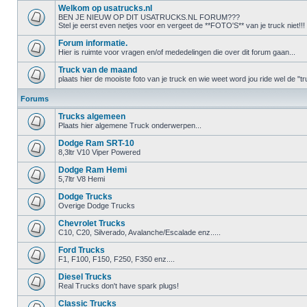
Welkom op usatrucks.nl
BEN JE NIEUW OP DIT USATRUCKS.NL FORUM???
Stel je eerst even netjes voor en vergeet de **FOTO'S** van je truck niet!!!
Forum informatie.
Hier is ruimte voor vragen en/of mededelingen die over dit forum gaan...
Truck van de maand
plaats hier de mooiste foto van je truck en wie weet word jou ride wel de 
Forums
Trucks algemeen
Plaats hier algemene Truck onderwerpen...
Dodge Ram SRT-10
8,3ltr V10 Viper Powered
Dodge Ram Hemi
5,7ltr V8 Hemi
Dodge Trucks
Overige Dodge Trucks
Chevrolet Trucks
C10, C20, Silverado, Avalanche/Escalade enz.....
Ford Trucks
F1, F100, F150, F250, F350 enz....
Diesel Trucks
Real Trucks don't have spark plugs!
Classic Trucks