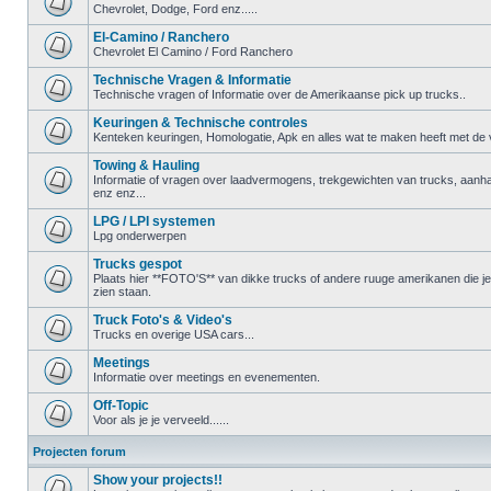
Chevrolet, Dodge, Ford enz.....
El-Camino / Ranchero
Chevrolet El Camino / Ford Ranchero
Technische Vragen & Informatie
Technische vragen of Informatie over de Amerikaanse pick up trucks..
Keuringen & Technische controles
Kenteken keuringen, Homologatie, Apk en alles wat te maken heeft met de ve
Towing & Hauling
Informatie of vragen over laadvermogens, trekgewichten van trucks, aanha
enz enz...
LPG / LPI systemen
Lpg onderwerpen
Trucks gespot
Plaats hier **FOTO'S** van dikke trucks of andere ruuge amerikanen die 
zien staan.
Truck Foto's & Video's
Trucks en overige USA cars...
Meetings
Informatie over meetings en evenementen.
Off-Topic
Voor als je je verveeld......
Projecten forum
Show your projects!!