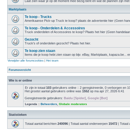
Laat zien waar je op dit moment mee bezig bent en wat de plannen zijn met 
Marktplaats
Te koop - Trucks
Amerikaanse Pick-up Truck te koop? plaats de advertentie hier (Geen hand
Te koop - Onderdelen & Accessoires
Truck onderdelen of Accessoires te koop? Plaats het hier (Geen handelaar
Gezocht
Truck's of onderdelen gezocht? Plaats het hier.
Te koop zien staan
Items die je koop hebt zien staan op bijv. eBay, Marktplaats, kapaza.be... e
Verwijder alle forumcookies
|
Het team
Forumoverzicht
Wie is er online
Er zijn in totaal
103
gebruikers online :: 2 geregistreerde, 0 verborgen en 1
Het grootst aantal gebruikers online was
1552
op ma apr 27, 2026 6:41
Geregistreerde gebruikers:
Baidu [Spider]
,
Google [Bot]
Legenda ::
Beheerders
,
Globale moderators
Statistieken
Totaal aantal berichten
240096
| Totaal aantal onderwerpen
15472
| Totaal 