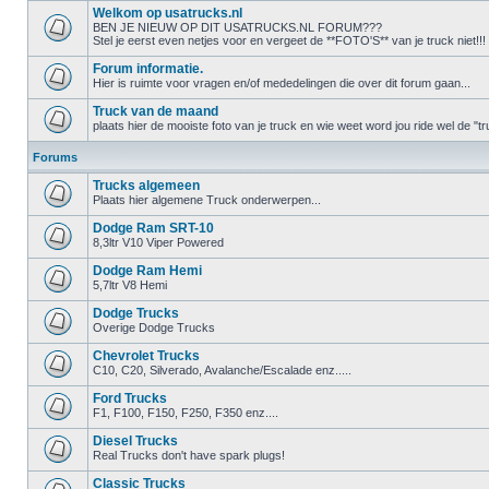
Welkom op usatrucks.nl
BEN JE NIEUW OP DIT USATRUCKS.NL FORUM???
Stel je eerst even netjes voor en vergeet de **FOTO'S** van je truck niet!!!
Forum informatie.
Hier is ruimte voor vragen en/of mededelingen die over dit forum gaan...
Truck van de maand
plaats hier de mooiste foto van je truck en wie weet word jou ride wel de 
Forums
Trucks algemeen
Plaats hier algemene Truck onderwerpen...
Dodge Ram SRT-10
8,3ltr V10 Viper Powered
Dodge Ram Hemi
5,7ltr V8 Hemi
Dodge Trucks
Overige Dodge Trucks
Chevrolet Trucks
C10, C20, Silverado, Avalanche/Escalade enz.....
Ford Trucks
F1, F100, F150, F250, F350 enz....
Diesel Trucks
Real Trucks don't have spark plugs!
Classic Trucks