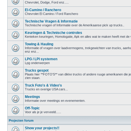
Chevrolet, Dodge, Ford enz.....
El-Camino / Ranchero
Chevrolet El Camino / Ford Ranchero
Technische Vragen & Informatie
Technische vragen of Informatie over de Amerikaanse pick up trucks..
Keuringen & Technische controles
Kenteken keuringen, Homologatie, Apk en alles wat te maken heeft met de ve
Towing & Hauling
Informatie of vragen over laadvermogens, trekgewichten van trucks, aanha
enz enz...
LPG / LPI systemen
Lpg onderwerpen
Trucks gespot
Plaats hier **FOTO'S** van dikke trucks of andere ruuge amerikanen die 
zien staan.
Truck Foto's & Video's
Trucks en overige USA cars...
Meetings
Informatie over meetings en evenementen.
Off-Topic
Voor als je je verveeld......
Projecten forum
Show your projects!!