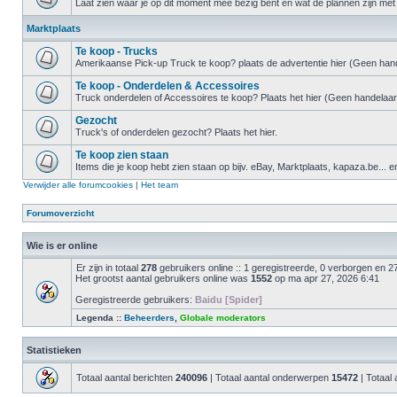
Laat zien waar je op dit moment mee bezig bent en wat de plannen zijn met 
Marktplaats
Te koop - Trucks
Amerikaanse Pick-up Truck te koop? plaats de advertentie hier (Geen hand
Te koop - Onderdelen & Accessoires
Truck onderdelen of Accessoires te koop? Plaats het hier (Geen handelaar
Gezocht
Truck's of onderdelen gezocht? Plaats het hier.
Te koop zien staan
Items die je koop hebt zien staan op bijv. eBay, Marktplaats, kapaza.be... e
Verwijder alle forumcookies
|
Het team
Forumoverzicht
Wie is er online
Er zijn in totaal
278
gebruikers online :: 1 geregistreerde, 0 verborgen en 2
Het grootst aantal gebruikers online was
1552
op ma apr 27, 2026 6:41
Geregistreerde gebruikers:
Baidu [Spider]
Legenda ::
Beheerders
,
Globale moderators
Statistieken
Totaal aantal berichten
240096
| Totaal aantal onderwerpen
15472
| Totaal 