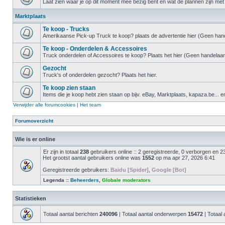
Laat zien waar je op dit moment mee bezig bent en wat de plannen zijn met 
Marktplaats
Te koop - Trucks
Amerikaanse Pick-up Truck te koop? plaats de advertentie hier (Geen hand
Te koop - Onderdelen & Accessoires
Truck onderdelen of Accessoires te koop? Plaats het hier (Geen handelaar
Gezocht
Truck's of onderdelen gezocht? Plaats het hier.
Te koop zien staan
Items die je koop hebt zien staan op bijv. eBay, Marktplaats, kapaza.be... e
Verwijder alle forumcookies
|
Het team
Forumoverzicht
Wie is er online
Er zijn in totaal
238
gebruikers online :: 2 geregistreerde, 0 verborgen en 2
Het grootst aantal gebruikers online was
1552
op ma apr 27, 2026 6:41
Geregistreerde gebruikers:
Baidu [Spider]
,
Google [Bot]
Legenda ::
Beheerders
,
Globale moderators
Statistieken
Totaal aantal berichten
240096
| Totaal aantal onderwerpen
15472
| Totaal 