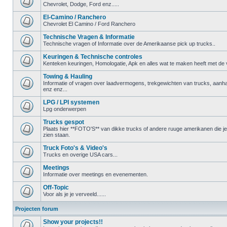
Chevrolet, Dodge, Ford enz.....
El-Camino / Ranchero
Chevrolet El Camino / Ford Ranchero
Technische Vragen & Informatie
Technische vragen of Informatie over de Amerikaanse pick up trucks..
Keuringen & Technische controles
Kenteken keuringen, Homologatie, Apk en alles wat te maken heeft met de ve
Towing & Hauling
Informatie of vragen over laadvermogens, trekgewichten van trucks, aanha
enz enz...
LPG / LPI systemen
Lpg onderwerpen
Trucks gespot
Plaats hier **FOTO'S** van dikke trucks of andere ruuge amerikanen die 
zien staan.
Truck Foto's & Video's
Trucks en overige USA cars...
Meetings
Informatie over meetings en evenementen.
Off-Topic
Voor als je je verveeld......
Projecten forum
Show your projects!!