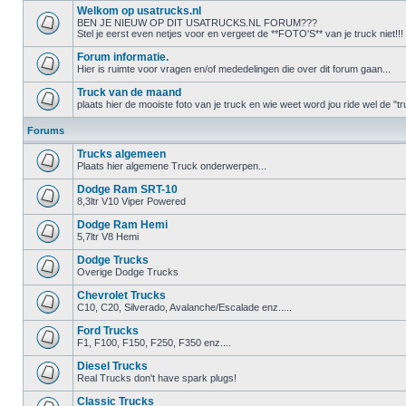
Welkom op usatrucks.nl
BEN JE NIEUW OP DIT USATRUCKS.NL FORUM???
Stel je eerst even netjes voor en vergeet de **FOTO'S** van je truck niet!!!
Forum informatie.
Hier is ruimte voor vragen en/of mededelingen die over dit forum gaan...
Truck van de maand
plaats hier de mooiste foto van je truck en wie weet word jou ride wel de 
Forums
Trucks algemeen
Plaats hier algemene Truck onderwerpen...
Dodge Ram SRT-10
8,3ltr V10 Viper Powered
Dodge Ram Hemi
5,7ltr V8 Hemi
Dodge Trucks
Overige Dodge Trucks
Chevrolet Trucks
C10, C20, Silverado, Avalanche/Escalade enz.....
Ford Trucks
F1, F100, F150, F250, F350 enz....
Diesel Trucks
Real Trucks don't have spark plugs!
Classic Trucks