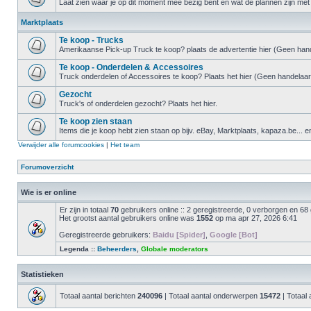
Laat zien waar je op dit moment mee bezig bent en wat de plannen zijn met 
Marktplaats
Te koop - Trucks
Amerikaanse Pick-up Truck te koop? plaats de advertentie hier (Geen hand
Te koop - Onderdelen & Accessoires
Truck onderdelen of Accessoires te koop? Plaats het hier (Geen handelaar
Gezocht
Truck's of onderdelen gezocht? Plaats het hier.
Te koop zien staan
Items die je koop hebt zien staan op bijv. eBay, Marktplaats, kapaza.be... e
Verwijder alle forumcookies
|
Het team
Forumoverzicht
Wie is er online
Er zijn in totaal
70
gebruikers online :: 2 geregistreerde, 0 verborgen en 68
Het grootst aantal gebruikers online was
1552
op ma apr 27, 2026 6:41
Geregistreerde gebruikers:
Baidu [Spider]
,
Google [Bot]
Legenda ::
Beheerders
,
Globale moderators
Statistieken
Totaal aantal berichten
240096
| Totaal aantal onderwerpen
15472
| Totaal 