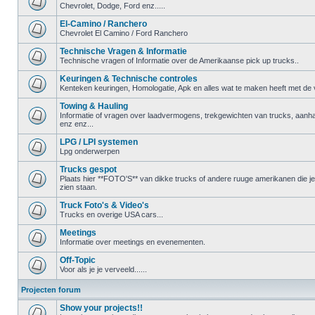
Chevrolet, Dodge, Ford enz.....
El-Camino / Ranchero
Chevrolet El Camino / Ford Ranchero
Technische Vragen & Informatie
Technische vragen of Informatie over de Amerikaanse pick up trucks..
Keuringen & Technische controles
Kenteken keuringen, Homologatie, Apk en alles wat te maken heeft met de ve
Towing & Hauling
Informatie of vragen over laadvermogens, trekgewichten van trucks, aanha
enz enz...
LPG / LPI systemen
Lpg onderwerpen
Trucks gespot
Plaats hier **FOTO'S** van dikke trucks of andere ruuge amerikanen die 
zien staan.
Truck Foto's & Video's
Trucks en overige USA cars...
Meetings
Informatie over meetings en evenementen.
Off-Topic
Voor als je je verveeld......
Projecten forum
Show your projects!!