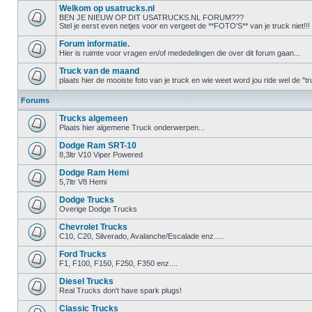
Welkom op usatrucks.nl
BEN JE NIEUW OP DIT USATRUCKS.NL FORUM???
Stel je eerst even netjes voor en vergeet de **FOTO'S** van je truck niet!!!
Forum informatie.
Hier is ruimte voor vragen en/of mededelingen die over dit forum gaan...
Truck van de maand
plaats hier de mooiste foto van je truck en wie weet word jou ride wel de 
Forums
Trucks algemeen
Plaats hier algemene Truck onderwerpen...
Dodge Ram SRT-10
8,3ltr V10 Viper Powered
Dodge Ram Hemi
5,7ltr V8 Hemi
Dodge Trucks
Overige Dodge Trucks
Chevrolet Trucks
C10, C20, Silverado, Avalanche/Escalade enz.....
Ford Trucks
F1, F100, F150, F250, F350 enz....
Diesel Trucks
Real Trucks don't have spark plugs!
Classic Trucks