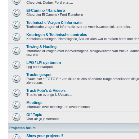
Chevrolet, Dodge, Ford enz.....
El-Camino / Ranchero
Chevrolet El Camino / Ford Ranchero
Technische Vragen & Informatie
Technische vragen of Informatie over de Amerikaanse pick up trucks..
Keuringen & Technische controles
Kenteken keuringen, Homologatie, Apk en alles wat te maken heeft met de ve
Towing & Hauling
Informatie of vragen over laadvermogens, trekgewichten van trucks, aanha
enz enz...
LPG / LPI systemen
Lpg onderwerpen
Trucks gespot
Plaats hier **FOTO'S** van dikke trucks of andere ruuge amerikanen die 
zien staan.
Truck Foto's & Video's
Trucks en overige USA cars...
Meetings
Informatie over meetings en evenementen.
Off-Topic
Voor als je je verveeld......
Projecten forum
Show your projects!!