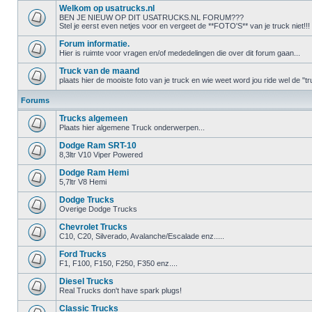
Welkom op usatrucks.nl
BEN JE NIEUW OP DIT USATRUCKS.NL FORUM???
Stel je eerst even netjes voor en vergeet de **FOTO'S** van je truck niet!!!
Forum informatie.
Hier is ruimte voor vragen en/of mededelingen die over dit forum gaan...
Truck van de maand
plaats hier de mooiste foto van je truck en wie weet word jou ride wel de 
Forums
Trucks algemeen
Plaats hier algemene Truck onderwerpen...
Dodge Ram SRT-10
8,3ltr V10 Viper Powered
Dodge Ram Hemi
5,7ltr V8 Hemi
Dodge Trucks
Overige Dodge Trucks
Chevrolet Trucks
C10, C20, Silverado, Avalanche/Escalade enz.....
Ford Trucks
F1, F100, F150, F250, F350 enz....
Diesel Trucks
Real Trucks don't have spark plugs!
Classic Trucks