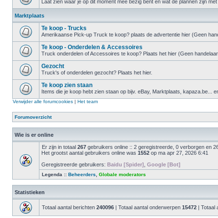
Laat zien waar je op dit moment mee bezig bent en wat de plannen zijn met 
Marktplaats
Te koop - Trucks
Amerikaanse Pick-up Truck te koop? plaats de advertentie hier (Geen hand
Te koop - Onderdelen & Accessoires
Truck onderdelen of Accessoires te koop? Plaats het hier (Geen handelaar
Gezocht
Truck's of onderdelen gezocht? Plaats het hier.
Te koop zien staan
Items die je koop hebt zien staan op bijv. eBay, Marktplaats, kapaza.be... e
Verwijder alle forumcookies
|
Het team
Forumoverzicht
Wie is er online
Er zijn in totaal
267
gebruikers online :: 2 geregistreerde, 0 verborgen en 2
Het grootst aantal gebruikers online was
1552
op ma apr 27, 2026 6:41
Geregistreerde gebruikers:
Baidu [Spider]
,
Google [Bot]
Legenda ::
Beheerders
,
Globale moderators
Statistieken
Totaal aantal berichten
240096
| Totaal aantal onderwerpen
15472
| Totaal 